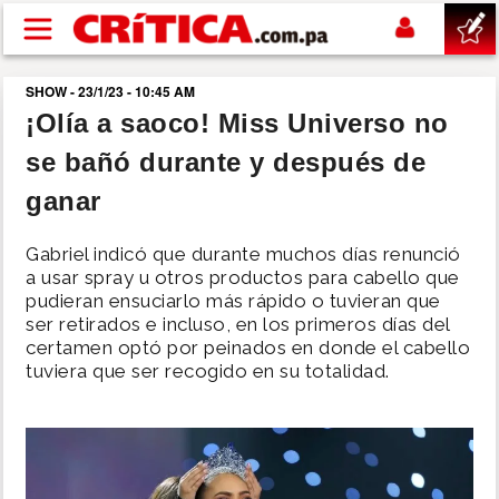
Pasar al contenido principal
SHOW - 23/1/23 - 10:45 AM
buscar
¡Olía a saoco! Miss Universo no
se bañó durante y después de
SUCESOS
ganar
NACIONAL
Gabriel indicó que durante muchos días renunció
a usar spray u otros productos para cabello que
POLÍTICA
pudieran ensuciarlo más rápido o tuvieran que
ser retirados e incluso, en los primeros días del
certamen optó por peinados en donde el cabello
SHOW
tuviera que ser recogido en su totalidad.
DEPORTES
MUNDO