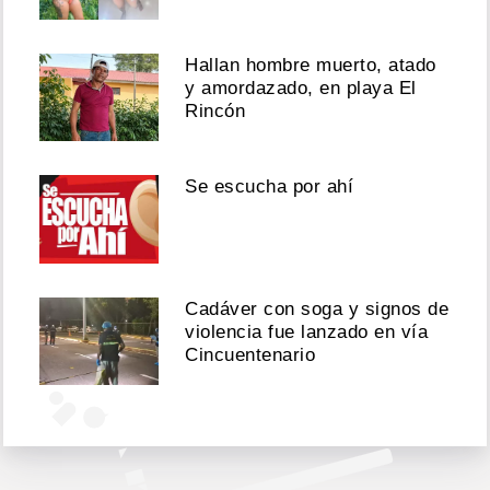
"Diddy"
Combs
Hallan hombre muerto, atado
Agosto
y amordazado, en playa El
03,
Rincón
2026
Se escucha por ahí
Ver
esta
publicación
Cadáver con soga y signos de
en
violencia fue lanzado en vía
Instagram
Cincuentenario