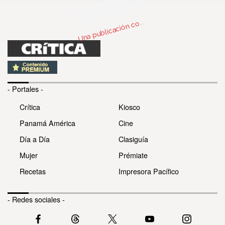
n
bl
c
c
par
d
R
ola
@
U
m
ola)
o
- Portales -
Crítica
Kiosco
Panamá América
Cine
Día a Día
Clasiguía
Mujer
Prémiate
Recetas
Impresora Pacífico
- Redes sociales -