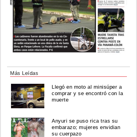
su
esposa
revelan
que
esperan
una
niña
Agosto
04,
2026
Más Leídas
Llegó en moto al minisúper a
Adelantan
otra
comprar y se encontró con la
vez
muerte
la
fecha
de
Anyuri se puso rica tras su
liberación
embarazo; mujeres envidian
de
Sean
su cuerpazo