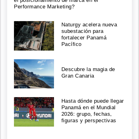
el posicionamiento de marca en el
Performance Marketing?
04,
2026
Naturgy acelera nueva
subestación para
fortalecer Panamá
Viajó
Pacífico
al
Mundial
padeciendo
una
Descubre la magia de
epicondilitis
bilateral
Gran Canaria
Agosto
04,
Hasta dónde puede llegar
2026
Panamá en el Mundial
2026: grupo, fechas,
figuras y perspectivas
Miguel
Oyola