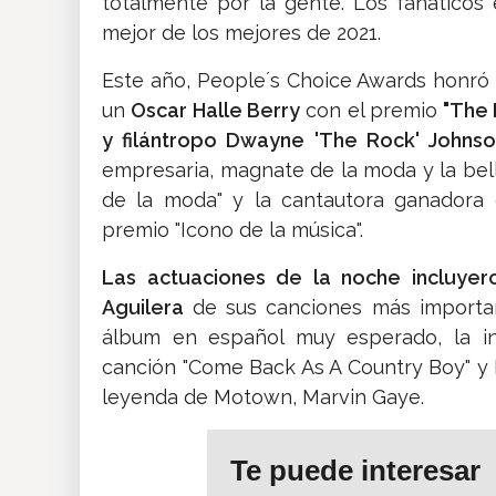
totalmente por la gente. Los fanáticos 
mejor de los mejores de 2021.
Este año, People´s Choice Awards honró a
un
Oscar Halle Berry
con el premio
"The 
y filántropo Dwayne
'The Rock' Johns
empresaria, magnate de la moda y la bel
de la moda" y la cantautora ganadora 
premio "Icono de la música".
Las actuaciones de la noche incluyero
Aguilera
de sus canciones más importan
álbum en español muy esperado, la in
canción "Come Back As A Country Boy" y HE
leyenda de Motown, Marvin Gaye.
Te puede interesar