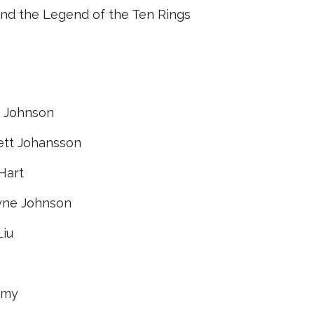
nd the Legend of the Ten Rings
 Johnson
ett Johansson
Hart
yne Johnson
iu
omy