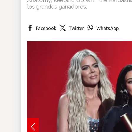
los grandes ganadores.
Insólitas
Multimedia
Facebook
Twitter
WhatsApp
Impreso
Previous