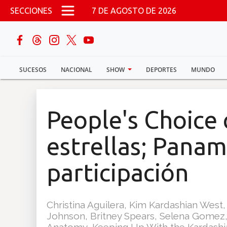
Pasar al contenido principal
SECCIONES
7 DE AGOSTO DE 2026
buscar
SUCESOS
NACIONAL
SHOW
DEPORTES
MUNDO
Sucesos
Nacional
People's Choice
Política
estrellas; Pana
Show
participación
Deportes
Christina Aguilera, Kim Kardashian West
Johnson, Britney Spears, Selena Gomez, 
Mundo
Anatomy, Keeping Up With the Kardashia