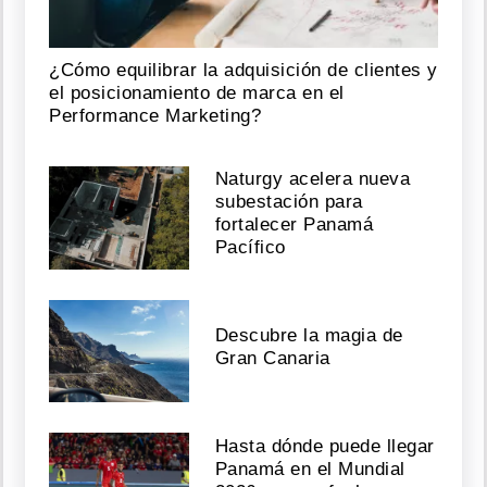
07,
2026
¿Cómo equilibrar la adquisición de clientes y
el posicionamiento de marca en el
Performance Marketing?
Primera
finalista
de
Naturgy acelera nueva
Operación
subestación para
Triunfo
fortalecer Panamá
EE.UU.
Pacífico
Agosto
07,
2026
Descubre la magia de
Gran Canaria
Payaso
Pin
Hasta dónde puede llegar
Pin
Panamá en el Mundial
celebra