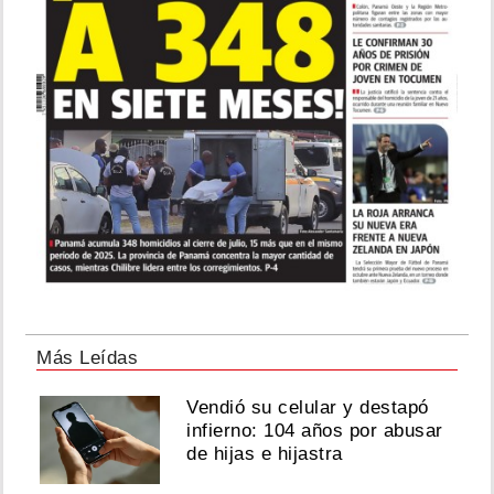
de
su
primer
show
Agosto
06,
2026
"Acabo
de
sufrir
una
agresión":
Más Leídas
Mujer
le
Vendió su celular y destapó
soba
el
infierno: 104 años por abusar
rifle
de hijas e hijastra
a
streamer