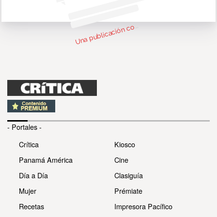
n
bl
c
c
par
d
Cri
c
P
n
má 
cri
c
p
U
m
2)
o
- Portales -
Crítica
Kiosco
Panamá América
Cine
Día a Día
Clasiguía
Mujer
Prémiate
Recetas
Impresora Pacífico