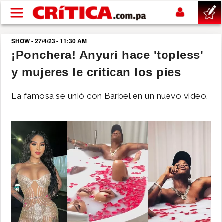
Pasar al contenido principal
SHOW - 27/4/23 - 11:30 AM
buscar
¡Ponchera! Anyuri hace 'topless'
y mujeres le critican los pies
SUCESOS
La famosa se unió con Barbel en un nuevo video.
NACIONAL
POLÍTICA
SHOW
DEPORTES
MUNDO