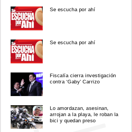
en
Se escucha por ahí
vivo
Agosto
06,
2026
Se escucha por ahí
Ver
Fiscalía cierra investigación
esta
contra ‘Gaby’ Carrizo
publicación
en
Instagram
Lo amordazan, asesinan,
arrojan a la playa, le roban la
bici y quedan preso