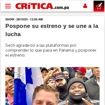
Pasar al contenido principal
SHOW - 28/10/23 - 12:00 AM
buscar
Pospone su estreno y se une a la
lucha
SUCESOS
Sech agradeció a las plataformas por
NACIONAL
comprender lo que pasa en Panamá y posponer
el estreno.
POLÍTICA
SHOW
DEPORTES
MUNDO