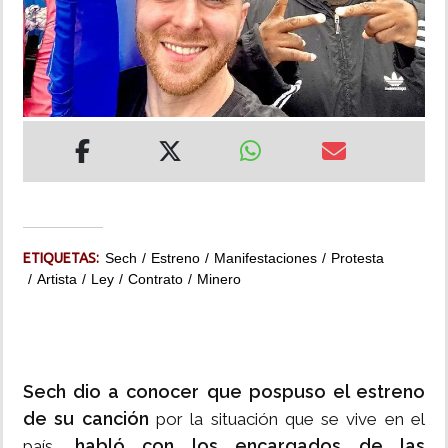
INSÓLITAS
MULTIMEDIA
IMPRESO
ETIQUETAS:
Sech
Estreno
Manifestaciones
Protesta
Artista
Ley
Contrato
Minero
Sech dio a conocer que pospuso el estreno
de su canción
por la situación que se vive en el
habló con los encargados de las
país,