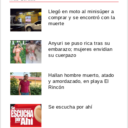
Agosto
02,
Llegó en moto al minisúper a
comprar y se encontró con la
2026
muerte
¡Jodieron
Anyuri se puso rica tras su
la
embarazo; mujeres envidian
fiesta!
Suspenden
su cuerpazo
baile
del
Canoso
Hallan hombre muerto, atado
en
y amordazado, en playa El
La
Rincón
Chorrera
tras
una
riña
Se escucha por ahí
Agosto
02,