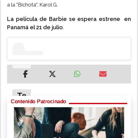
a la "Bichota", Karol G.
La película de Barbie se espera estrene en
Panamá el 21 de julio
.
Te
puede
Contenido Patrocinado
interesar
Adelantan
otra