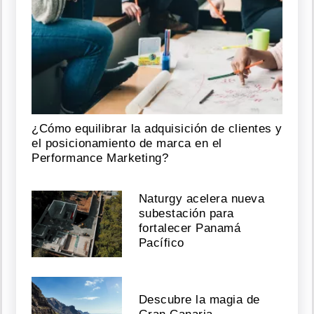
vez
la
fecha
de
liberación
de
Sean
"Diddy"
Combs
¿Cómo equilibrar la adquisición de clientes y
el posicionamiento de marca en el
Agosto
Performance Marketing?
03,
2026
Naturgy acelera nueva
subestación para
fortalecer Panamá
Ariana
Pacífico
Grande
anuncia
su
retiro
Descubre la magia de
temporal