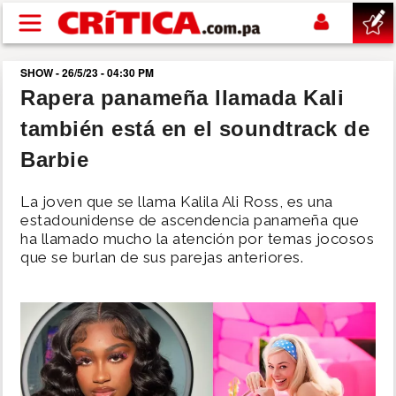
Pasar al contenido principal
SHOW - 26/5/23 - 04:30 PM
buscar
Rapera panameña llamada Kali
también está en el soundtrack de
SUCESOS
Barbie
NACIONAL
La joven que se llama Kalila Ali Ross, es una
estadounidense de ascendencia panameña que
POLÍTICA
ha llamado mucho la atención por temas jocosos
que se burlan de sus parejas anteriores.
SHOW
DEPORTES
MUNDO