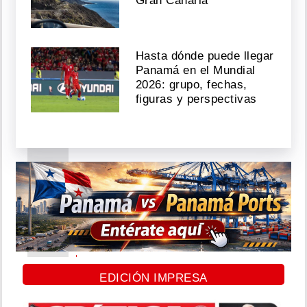
tras
Gran Canaria
críticas
por
su
delgadez
Hasta dónde puede llegar
Panamá en el Mundial
Agosto
2026: grupo, fechas,
03,
figuras y perspectivas
2026
Reichell,
ex
de
Boza,
muestra
su
embarazo
avanzado
y
EDICIÓN IMPRESA
agradece
su