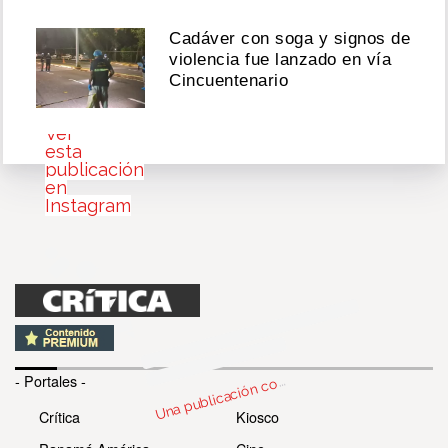
2026
Cadáver con soga y signos de
violencia fue lanzado en vía
Cincuentenario
Ver
esta
publicación
en
Instagram
n
bl
c
c
part
d
or kal
wi
3 i’s 
U
m
@kaliii)
- Portales -
o
Crítica
Kiosco