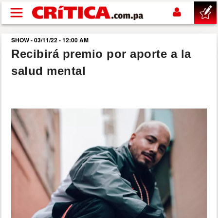
Pasar al contenido principal
SHOW - 03/11/22 - 12:00 AM
buscar
Recibirá premio por aporte a la
salud mental
SUCESOS
NACIONAL
POLÍTICA
SHOW
DEPORTES
MUNDO