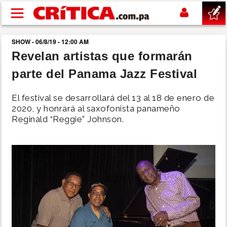
Pasar al contenido principal
SHOW - 06/8/19 - 12:00 AM
buscar
Revelan artistas que formarán
parte del Panama Jazz Festival
SUCESOS
El festival se desarrollará del 13 al 18 de enero de
NACIONAL
2020, y honrará al saxofonista panameño
Reginald “Reggie” Johnson.
POLÍTICA
SHOW
DEPORTES
MUNDO