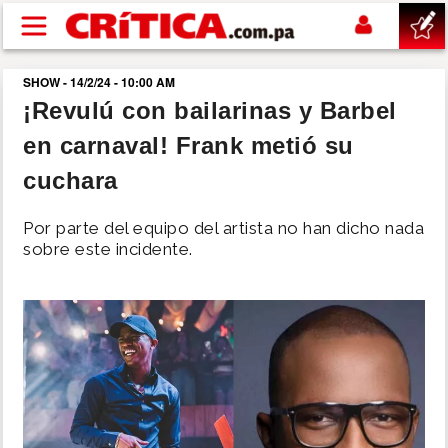
Pasar al contenido principal
SHOW - 14/2/24 - 10:00 AM
buscar
¡Revulú con bailarinas y Barbel
en carnaval! Frank metió su
SUCESOS
cuchara
NACIONAL
Por parte del equipo del artista no han dicho nada
sobre este incidente.
POLÍTICA
SHOW
DEPORTES
MUNDO