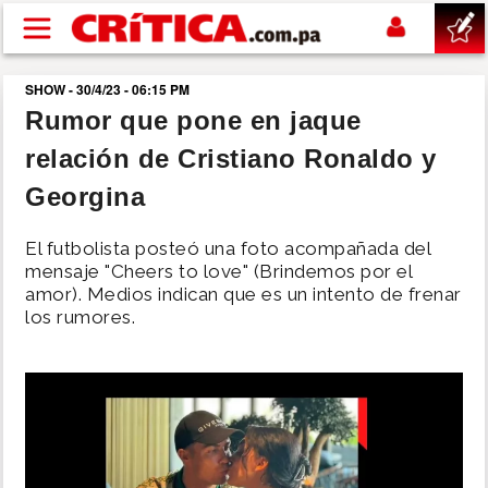
Pasar al contenido principal
SHOW - 30/4/23 - 06:15 PM
buscar
Rumor que pone en jaque
relación de Cristiano Ronaldo y
SUCESOS
Georgina
NACIONAL
El futbolista posteó una foto acompañada del
mensaje "Cheers to love" (Brindemos por el
POLÍTICA
amor). Medios indican que es un intento de frenar
los rumores.
SHOW
DEPORTES
MUNDO