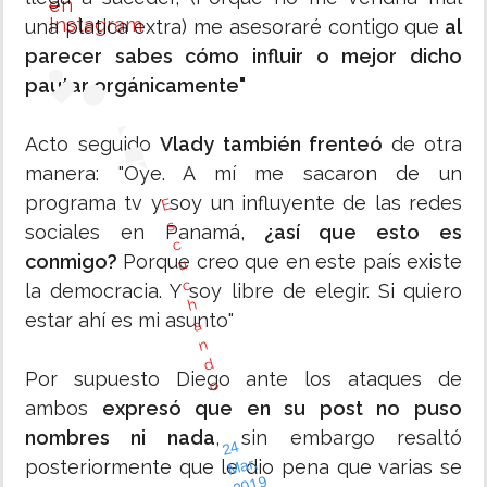
en
Instagram
una platica extra) me asesoraré contigo que
al
parecer sabes cómo influir o mejor dicho
pautar orgánicamente"
Acto seguido
Vlady también frenteó
de otra
manera: "Oye. A mí me sacaron de un
programa tv y soy un influyente de las redes
E
s
sociales en Panamá,
¿así que esto es
c
conmigo?
Porque creo que en este país existe
u
c
la democracia. Y soy libre de elegir. Si quiero
h
estar ahí es mi asunto"
a
Ra
n
Una publicación compartida de
d
Por supuesto Diego ante los ataques de
o
ambos
expresó que en su post no puso
nombres ni nada
, sin embargo resaltó
2
4
M
2
0
1
l
7:
4
P
D
ar,
posteriormente que le dio pena que varias se
9