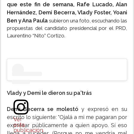
que este fin de semana, Rafe Lucado, Alan
Hernández, Demi Becerra, Vlady Foster, Yoani
Ben y Ana Paula
subieron una foto, escuchando las
propuestas del candidato presidencial por el PRD,
Laurentino “Nito” Cortizo.
Vlady y Demi le dieron su pa'trás
Demi Becerra se molestó
y expresó en su
escrito lo siguiente: "Ojalá a mi me pagaran por
Ver
esta
expresar públicamente a quien apoyo. Sí eso
publicación
llega a suceder, (Porque no me vendría mal