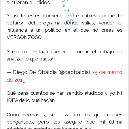
sintieran aludidos.
a
as
9
Y así te estés comiendo siete cables porque te
T
botaron del programa donde salías, vender tu
influencia a un político en el que no crees es
VERGONZOSO.
Y me cooonstaaa que ni se toman el trabajo de
analizar lo que pautan.
— Diego De Obaldía (@deobaldia)
25 de marzo
de 2019
Qué pena cuántos se han sentido aludidos y yo NI
IDEA de lo que hacían
Coño hermanos; si el zapato les queda pues
pónganselo, pero les aseguro que mi última