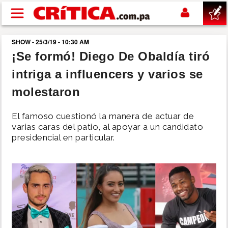
Pasar al contenido principal
SHOW - 25/3/19 - 10:30 AM
buscar
¡Se formó! Diego De Obaldía tiró
intriga a influencers y varios se
SUCESOS
molestaron
NACIONAL
El famoso cuestionó la manera de actuar de
varias caras del patio, al apoyar a un candidato
POLÍTICA
presidencial en particular.
SHOW
DEPORTES
MUNDO