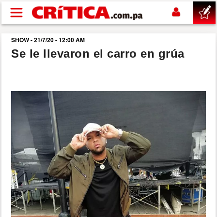
Pasar al contenido principal
SHOW - 21/7/20 - 12:00 AM
buscar
Se le llevaron el carro en grúa
SUCESOS
NACIONAL
POLÍTICA
SHOW
DEPORTES
MUNDO