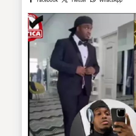
Insólitas
Multimedia
Impreso