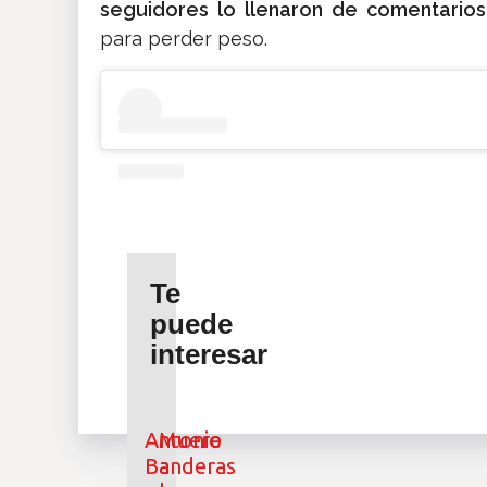
seguidores lo llenaron de comentario
para perder peso.
Te
puede
interesar
Antonio
Muere
Banderas
a