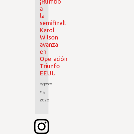
¡Rumbo
a
la
semifinal!
Karol
Wilson
avanza
en
Operación
Triunfo
EEUU
Agosto
05,
2026