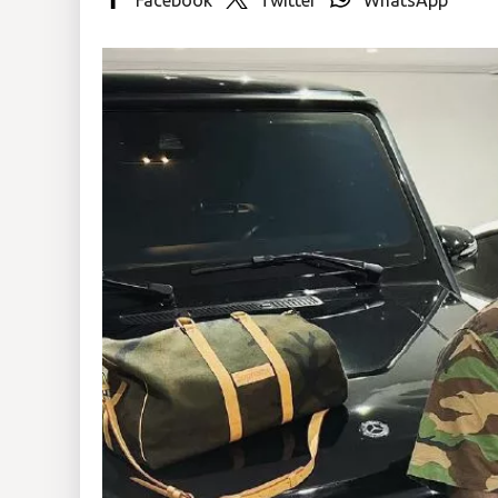
Insólitas
Multimedia
Impreso