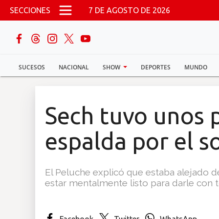
Pasar al contenido principal
SECCIONES
7 DE AGOSTO DE 2026
buscar
SUCESOS
NACIONAL
SHOW
DEPORTES
MUNDO
Sucesos
Nacional
Sech tuvo unos 
Política
espalda por el 
Show
El Peluche explicó que estaba alejado de
Deportes
estar mentalmente listo para darle con t
Mundo
Facebook
Twitter
WhatsApp