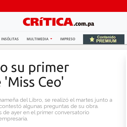
INSÓLITAS
MULTIMEDIA
IMPRESO
o su primer
 'Miss Ceo'
ameña del Libro, se realizó el martes junto a
contestó algunas preguntas de su obra.
 de ayer en el primer conversatorio
 empresaria.