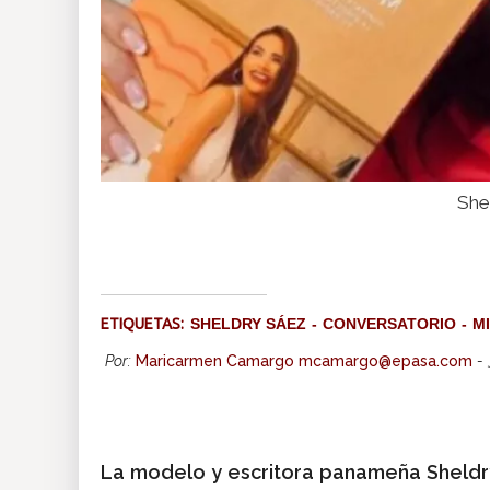
She
ETIQUETAS:
SHELDRY SÁEZ
CONVERSATORIO
M
Por:
Maricarmen Camargo mcamargo@epasa.com
-
La modelo y escritora panameña Sheldry