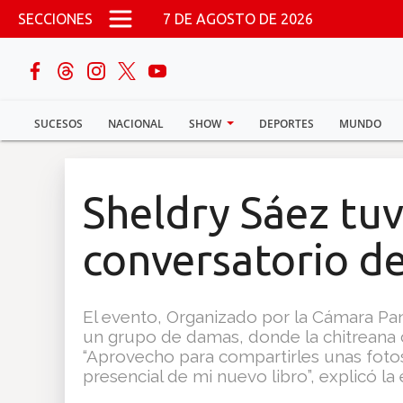
Pasar al contenido principal
SECCIONES
7 DE AGOSTO DE 2026
buscar
SUCESOS
NACIONAL
SHOW
DEPORTES
MUNDO
Sucesos
Nacional
Sheldry Sáez tuv
Política
conversatorio de
Show
El evento, Organizado por la Cámara Pan
Deportes
un grupo de damas, donde la chitreana 
“Aprovecho para compartirles unas fotos
presencial de mi nuevo libro”, explicó la
Mundo