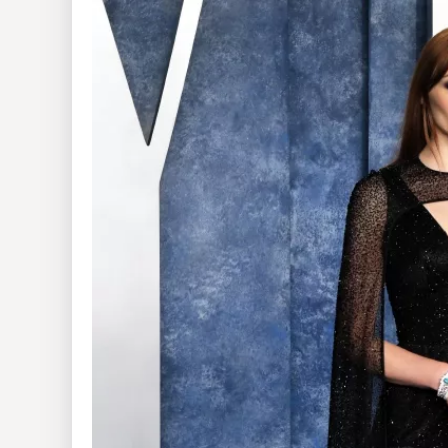
Insólitas
Multimedia
Impreso