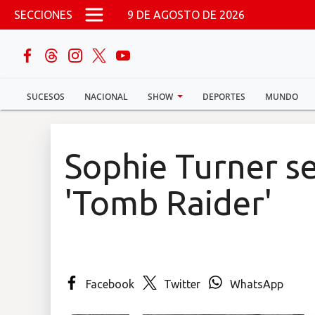
Pasar al contenido principal
SECCIONES
9 DE AGOSTO DE 2026
buscar
SUCESOS
NACIONAL
SHOW
DEPORTES
MUNDO
Sucesos
Nacional
Sophie Turner se
Política
'Tomb Raider'
Show
Deportes
Facebook
Twitter
WhatsApp
Mundo