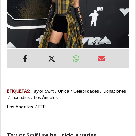
INSÓLITAS
MULTIMEDIA
IMPRESO
ETIQUETAS:
Taylor Swift
Unida
Celebridades
Donaciones
Incendios
Los Ángeles
Los Ángeles / EFE
Taylor Swift se ha unido a varias