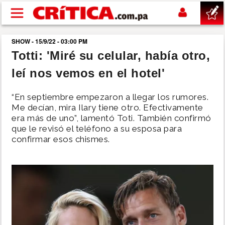
Pasar al contenido principal
SHOW - 15/9/22 - 03:00 PM
buscar
Totti: 'Miré su celular, había otro,
leí nos vemos en el hotel'
SUCESOS
“En septiembre empezaron a llegar los rumores.
NACIONAL
Me decían, mira Ilary tiene otro. Efectivamente
era más de uno”, lamentó Toti. También confirmó
que le revisó el teléfono a su esposa para
POLÍTICA
confirmar esos chismes.
SHOW
DEPORTES
MUNDO