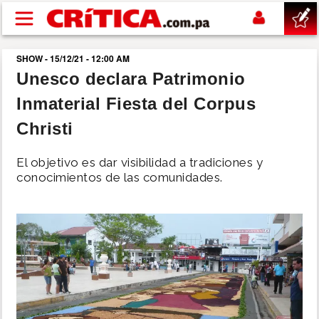
Pasar al contenido principal
SHOW - 15/12/21 - 12:00 AM
buscar
Unesco declara Patrimonio
Inmaterial Fiesta del Corpus
SUCESOS
Christi
NACIONAL
El objetivo es dar visibilidad a tradiciones y
conocimientos de las comunidades.
POLÍTICA
SHOW
DEPORTES
MUNDO