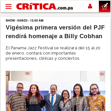
Pasar al contenido principal
SHOW - 04/8/23 - 12:00 AM
buscar
Vigésima primera versión del PJF
rendirá homenaje a Billy Cobhan
SUCESOS
El Panama Jazz Festival se realizará del 15 al 20
NACIONAL
de enero, contará con importantes
presentaciones, clínicas y conciertos.
POLÍTICA
SHOW
DEPORTES
MUNDO