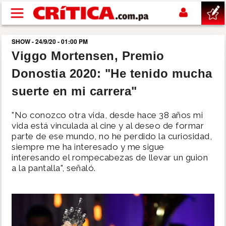
Pasar al contenido principal
SHOW - 24/9/20 - 01:00 PM
buscar
Viggo Mortensen, Premio
Donostia 2020: "He tenido mucha
SUCESOS
suerte en mi carrera"
NACIONAL
"No conozco otra vida, desde hace 38 años mi
vida está vinculada al cine y al deseo de formar
POLÍTICA
parte de ese mundo, no he perdido la curiosidad,
siempre me ha interesado y me sigue
interesando el rompecabezas de llevar un guion
SHOW
a la pantalla", señaló.
DEPORTES
MUNDO