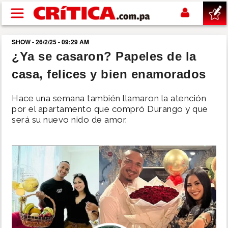
Pasar al contenido principal
SHOW - 26/2/25 - 09:29 AM
buscar
¿Ya se casaron? Papeles de la
casa, felices y bien enamorados
SUCESOS
Hace una semana también llamaron la atención
NACIONAL
por el apartamento que compró Durango y que
será su nuevo nido de amor.
POLÍTICA
SHOW
DEPORTES
MUNDO