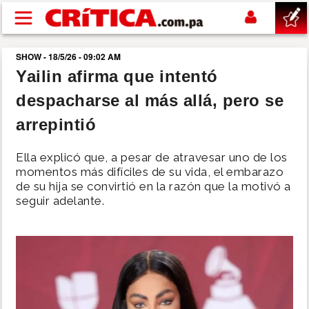
Pasar al contenido principal
SHOW - 18/5/26 - 09:02 AM
buscar
Yailin afirma que intentó
despacharse al más allá, pero se
SUCESOS
arrepintió
NACIONAL
Ella explicó que, a pesar de atravesar uno de los
momentos más difíciles de su vida, el embarazo
POLÍTICA
de su hija se convirtió en la razón que la motivó a
seguir adelante.
SHOW
DEPORTES
MUNDO