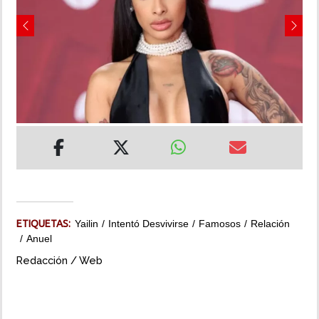
INSÓLITAS
Previous
Next
MULTIMEDIA
IMPRESO
ETIQUETAS:
Yailin
Intentó Desvivirse
Famosos
Relación
Anuel
Redacción / Web