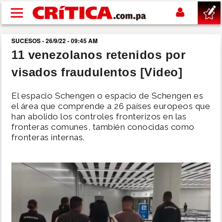
Pasar al contenido principal
SUCESOS - 26/9/22 - 09:45 AM
buscar
11 venezolanos retenidos por
visados fraudulentos [Video]
SUCESOS
El espacio Schengen o espacio de Schengen​ es
NACIONAL
el área que comprende a 26 países europeos que
han abolido los controles fronterizos en las
fronteras comunes, también conocidas como
POLÍTICA
fronteras internas.
SHOW
DEPORTES
MUNDO