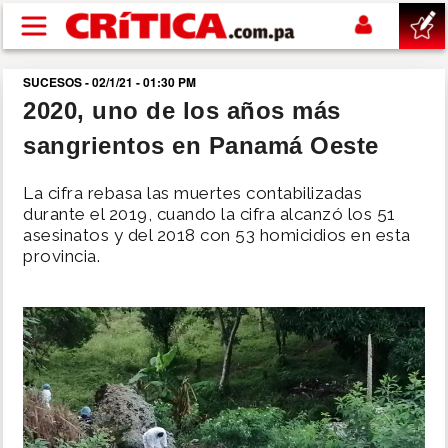
Pasar al contenido principal
SUCESOS - 02/1/21 - 01:30 PM
buscar
2020, uno de los años más
sangrientos en Panamá Oeste
SUCESOS
La cifra rebasa las muertes contabilizadas
NACIONAL
durante el 2019, cuando la cifra alcanzó los 51
asesinatos y del 2018 con 53 homicidios en esta
provincia.
POLÍTICA
SHOW
DEPORTES
MUNDO