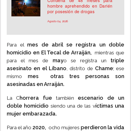
Condena de 48 meses para
hombre aprehendido en Darién
por posesión de drogas
Agosto 04, 2026
mes de abril se registra un doble
Para el
homicidio en El Tecal de Arraiján,
mientras que
may
triple
para el mes de
o se registra un
asesinato en el Líbano
Chame
, distrito de
; ese
mes otras tres personas son
mismo
asesinadas en Arraiján.
horrera fue
escenario de un
La C
también
doble homicidio
íctimas una
siendo una de las v
mujer embarazada.
2020,
perdieron la vida
Para el año
ocho mujeres