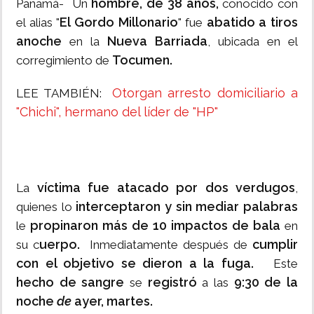
hombre, de 38 años,
Panamá- Un
conocido con
El Gordo Millonario
abatido a tiros
el alias "
" fue
anoche
Nueva Barriada
en la
, ubicada en el
Tocumen.
corregimiento de
Otorgan arresto domiciliario a
LEE TAMBIÉN:
"Chichi", hermano del líder de "HP"
víctima fue atacado por dos verdugos
La
,
interceptaron y sin mediar palabras
quienes lo
propinaron más de 10 impactos de bala
le
en
uerpo.
cumplir
su c
Inmediatamente después de
con el objetivo se dieron a la fuga.
Este
hecho de sangre
registró
9:30 de la
se
a las
noche
de
ayer, martes.