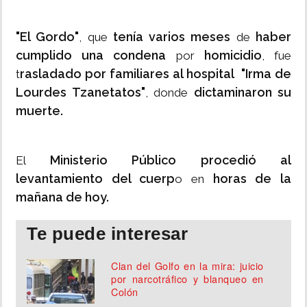
"El Gordo"
tenía varios meses
haber
, que
de
cumplido una condena
homicidio
por
, fue
rasladado por familiares al hospital "Irma de
t
Lourdes Tzanetatos"
dictaminaron su
, donde
muerte.
Ministerio Público procedió al
El
levantamiento del cuerp
horas de la
o en
mañana de hoy.
Te puede interesar
Clan del Golfo en la mira: juicio
por narcotráfico y blanqueo en
Colón