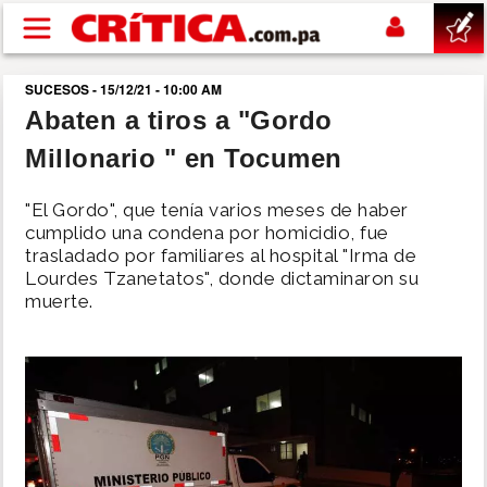
Pasar al contenido principal
SUCESOS - 15/12/21 - 10:00 AM
buscar
Abaten a tiros a "Gordo
Millonario " en Tocumen
SUCESOS
"El Gordo", que tenía varios meses de haber
NACIONAL
cumplido una condena por homicidio, fue
trasladado por familiares al hospital "Irma de
Lourdes Tzanetatos", donde dictaminaron su
POLÍTICA
muerte.
SHOW
DEPORTES
MUNDO