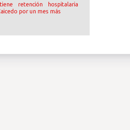
iene retención hospitalaria
Caicedo por un mes más