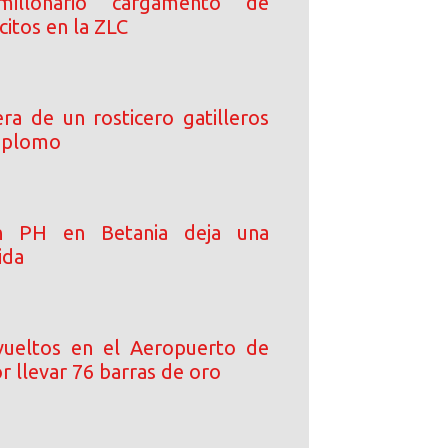
millonario cargamento de
lícitos en la ZLC
ra de un rosticero gatilleros
e plomo
en PH en Betania deja una
ida
ueltos en el Aeropuerto de
 llevar 76 barras de oro