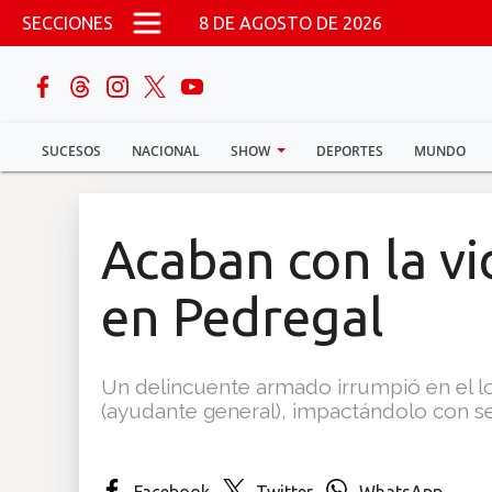
Pasar al contenido principal
SECCIONES
8 DE AGOSTO DE 2026
buscar
SUCESOS
NACIONAL
SHOW
DEPORTES
MUNDO
Sucesos
Nacional
Acaban con la v
Política
en Pedregal
Show
Un delincuente armado irrumpió en el loc
Deportes
(ayudante general), impactándolo con se
Mundo
Facebook
Twitter
WhatsApp