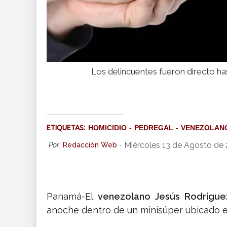
Los delincuentes fueron directo has
ETIQUETAS:
HOMICIDIO
PEDREGAL
VENEZOLAN
Miércoles 13 de Agosto de
Por:
Redacción Web
-
Panamá-El
venezolano Jesús Rodrígue
anoche dentro de un minisúper ubicado e