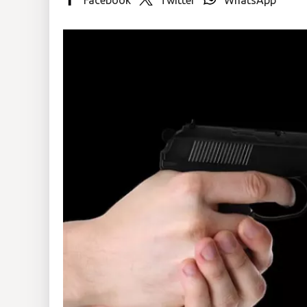
Insólitas
Multimedia
Impreso