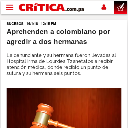
Pasar al contenido principal
SUCESOS - 16/1/18 - 12:15 PM
buscar
Aprehenden a colombiano por
agredir a dos hermanas
SUCESOS
La denunciante y su hermana fueron llevadas al
NACIONAL
Hospital Irma de Lourdes Tzanetatos a recibir
atención médica, donde recibió un punto de
sutura y su hermana seis puntos.
POLÍTICA
SHOW
DEPORTES
MUNDO