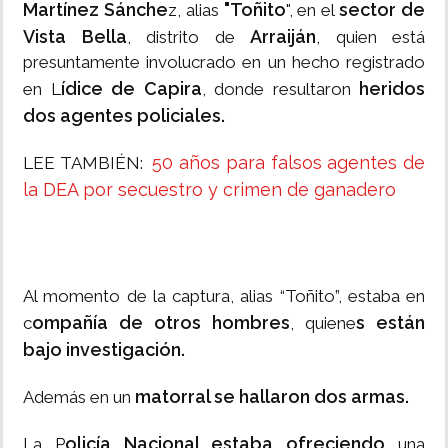
Martínez Sánche
"Toñito
sector de
z, alias
", en el
Vista Bella
Arraiján
, distrito de
, quien está
presuntamente involucrado en un hecho registrado
ídice de Capira
heridos
en L
, donde resultaron
dos agentes policiales.
50 años para falsos agentes de
LEE TAMBIÉN:
la DEA por secuestro y crimen de ganadero
Al momento de la captura, alias “Toñito”, estaba en
ompañía de otros hombres
s están
c
, quiene
bajo investigación.
matorral se hallaron dos armas.
Además en un
olicía Nacional estaba ofreciendo
La P
una