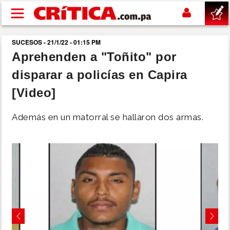
Pasar al contenido principal
SUCESOS - 21/1/22 - 01:15 PM
buscar
Aprehenden a "Toñito" por
disparar a policías en Capira
SUCESOS
[Video]
NACIONAL
Además en un matorral se hallaron dos armas.
POLÍTICA
SHOW
DEPORTES
Previous
Next
MUNDO