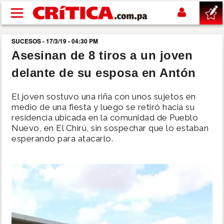
Pasar al contenido principal
SUCESOS - 17/3/19 - 04:30 PM
buscar
Asesinan de 8 tiros a un joven
delante de su esposa en Antón
SUCESOS
El joven sostuvo una riña con unos sujetos en
NACIONAL
medio de una fiesta y luego se retiró hacia su
residencia ubicada en la comunidad de Pueblo
Nuevo, en El Chirú, sin sospechar que lo estaban
POLÍTICA
esperando para atacarlo.
SHOW
DEPORTES
MUNDO