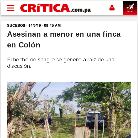
Pasar al contenido principal
SUCESOS - 14/5/19 - 09:45 AM
buscar
Asesinan a menor en una finca
en Colón
SUCESOS
El hecho de sangre se generó a raíz de una
NACIONAL
discusión.
POLÍTICA
SHOW
DEPORTES
MUNDO