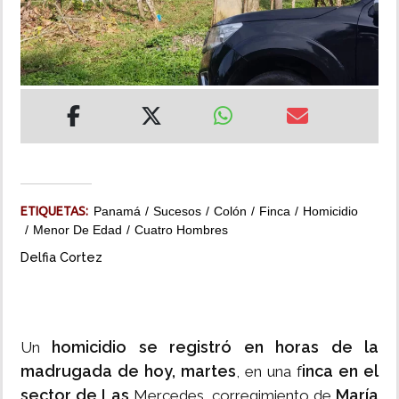
INSÓLITAS
MULTIMEDIA
IMPRESO
ETIQUETAS:
Panamá
Sucesos
Colón
Finca
Homicidio
Menor De Edad
Cuatro Hombres
Delfia Cortez
homicidio se registró en horas de la
Un
madrugada de hoy, martes
inca en el
, en una f
sector de Las
María
Mercedes, corregimiento de