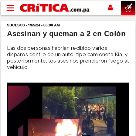
Pasar al contenido principal
SUCESOS - 19/5/24 - 08:00 AM
buscar
Asesinan y queman a 2 en Colón
SUCESOS
Las dos personas habrían recibido varios
disparos dentro de un auto, tipo camioneta Kia, y
posteriormente, los asesinos prendieron fuego al
NACIONAL
vehículo
POLÍTICA
SHOW
DEPORTES
MUNDO