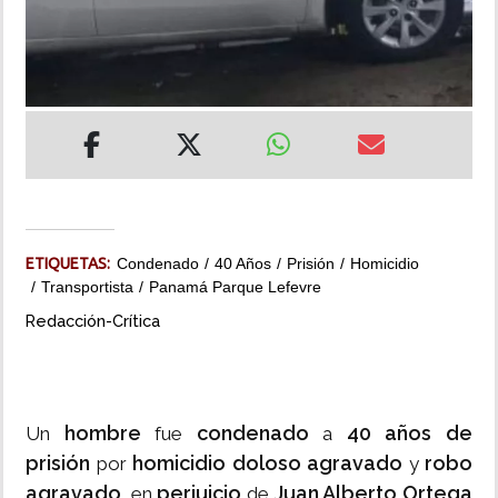
INSÓLITAS
MULTIMEDIA
IMPRESO
ETIQUETAS:
Condenado
40 Años
Prisión
Homicidio
Transportista
Panamá Parque Lefevre
Redacción-Crítica
hombre
condenado
40 años de
Un
fue
a
prisión
homicidio doloso agravado
robo
por
y
agravado
perjuicio
Juan Alberto Ortega
, en
de