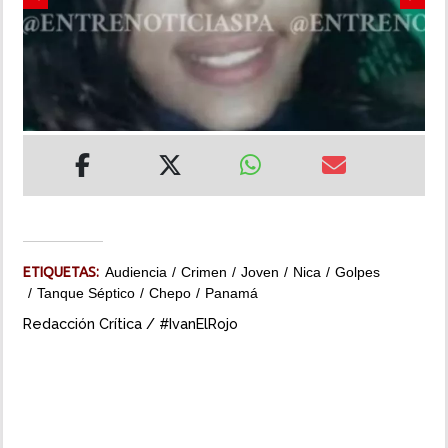
Previous
Next
INSÓLITAS
MULTIMEDIA
IMPRESO
ETIQUETAS:
Audiencia
Crimen
Joven
Nica
Golpes
Tanque Séptico
Chepo
Panamá
Redacción Crítica / #IvanElRojo