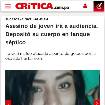
Pasar al contenido principal
SUCESOS - 01/10/21 - 09:45 AM
buscar
Asesino de joven irá a audiencia.
Depositó su cuerpo en tanque
SUCESOS
séptico
NACIONAL
La víctima fue atacada a punto de golpes por la
espalda hasta morir.
POLÍTICA
SHOW
DEPORTES
MUNDO