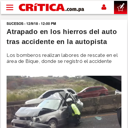
Pasar al contenido principal
SUCESOS - 12/9/18 - 12:00 PM
buscar
Atrapado en los hierros del auto
tras accidente en la autopista
SUCESOS
Los bomberos realizan labores de rescate en el
NACIONAL
área de Bique, donde se registró el accidente
POLÍTICA
SHOW
DEPORTES
MUNDO