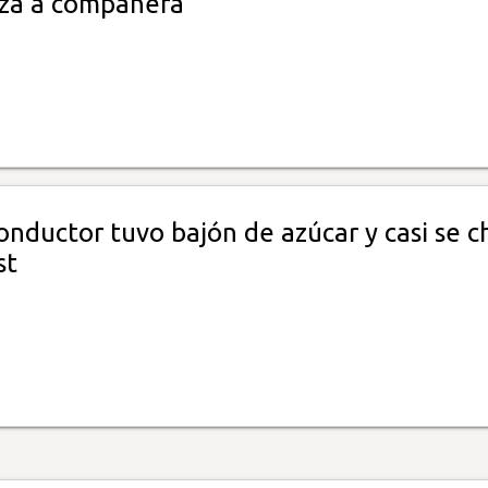
iza a compañera
onductor tuvo bajón de azúcar y casi se c
st