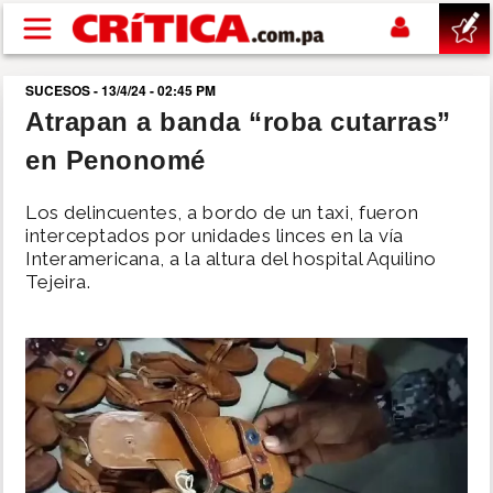
Pasar al contenido principal
SUCESOS - 13/4/24 - 02:45 PM
buscar
Atrapan a banda “roba cutarras”
en Penonomé
SUCESOS
Los delincuentes, a bordo de un taxi, fueron
NACIONAL
interceptados por unidades linces en la vía
Interamericana, a la altura del hospital Aquilino
Tejeira.
POLÍTICA
SHOW
DEPORTES
MUNDO