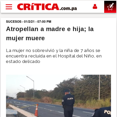
Pasar al contenido principal
SUCESOS - 01/2/21 - 07:00 PM
buscar
Atropellan a madre e hija; la
mujer muere
SUCESOS
La mujer no sobrevivió y la niña de 7 años se
NACIONAL
encuentra recluida en el Hospital del Niño, en
estado delicado
POLÍTICA
SHOW
DEPORTES
MUNDO