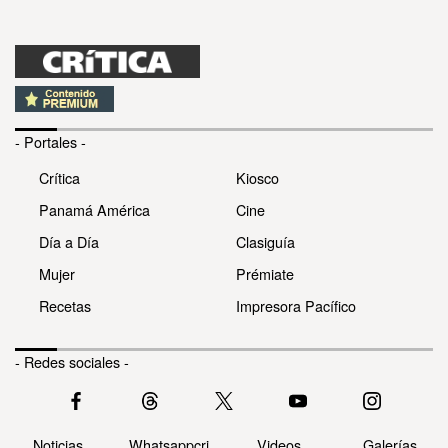
- Portales -
Crítica
Kiosco
Panamá América
Cine
Día a Día
Clasiguía
Mujer
Prémiate
Recetas
Impresora Pacífico
- Redes sociales -
Noticias
Whatsappcri
Videos
Galerías