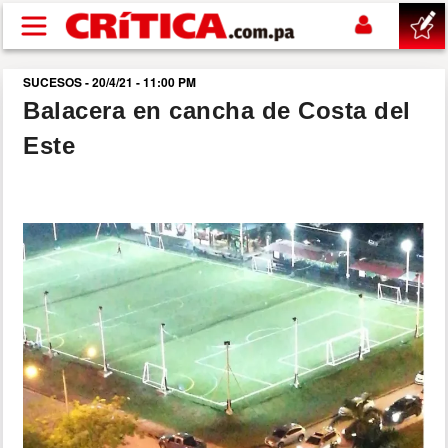
Pasar al contenido principal
SUCESOS - 20/4/21 - 11:00 PM
buscar
Balacera en cancha de Costa del
Este
SUCESOS
NACIONAL
POLÍTICA
SHOW
DEPORTES
MUNDO