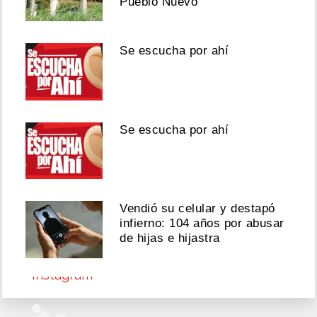
Pueblo Nuevo
a
Turquía
sin
papeles
Se escucha por ahí
Agosto
05,
2026
Se escucha por ahí
Vendió su celular y destapó
Ver
infierno: 104 años por abusar
esta
de hijas e hijastra
publicación
en
Instagram