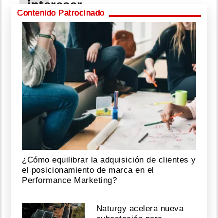
interesar
Contenido Patrocinado
Capturado
al
mantener
una
orden
de
aprehensión
por
violación
carnal
Agosto
05,
¿Cómo equilibrar la adquisición de clientes y
2026
el posicionamiento de marca en el
Performance Marketing?
Lo
Naturgy acelera nueva
amordazan,