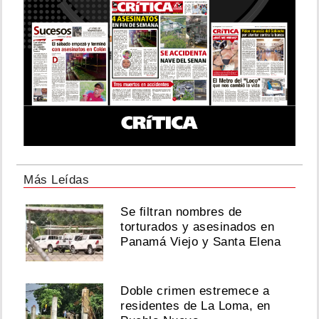
y
cerveza
en
Los
Santos
deja
cinco
heridos
Agosto
05,
2026
Más Leídas
Se filtran nombres de
Frenan
torturados y asesinados en
en
Panamá
Panamá Viejo y Santa Elena
a
colombiano
que
Doble crimen estremece a
llevaba
residentes de La Loma, en
oro