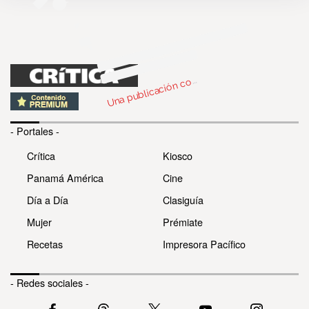
n
bl
c
c
part
d
Diar
Crít
ca 
crit
c
U
m
pa)
o
- Portales -
Crítica
Kiosco
Panamá América
Cine
Día a Día
Clasiguía
Mujer
Prémiate
Recetas
Impresora Pacífico
- Redes sociales -