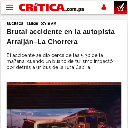
Pasar al contenido principal
SUCESOS - 13/5/26 - 07:16 AM
buscar
Brutal accidente en la autopista
Arraiján–La Chorrera
SUCESOS
El accidente se dio cerca de las 5:30 de la
NACIONAL
mañana, cuando un busito de turismo impactó
por detrás a un bus de la ruta Capira
POLÍTICA
SHOW
DEPORTES
MUNDO