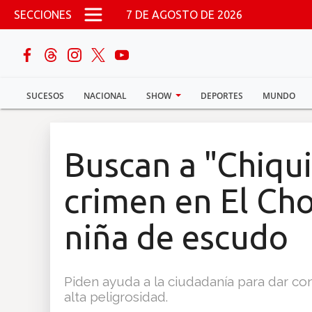
Pasar al contenido principal
SECCIONES
7 DE AGOSTO DE 2026
buscar
SUCESOS
NACIONAL
SHOW
DEPORTES
MUNDO
Sucesos
Nacional
Buscan a "Chiqui
Política
crimen en El Cho
Show
niña de escudo
Deportes
Piden ayuda a la ciudadanía para dar co
alta peligrosidad.
Mundo