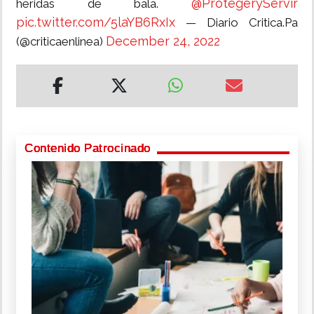
@ProtegeryServir
heridas de bala.
pic.twitter.com/5laYB6RxIx
— Diario Critica.Pa
December 24, 2022
(@criticaenlinea)
Contenido Patrocinado