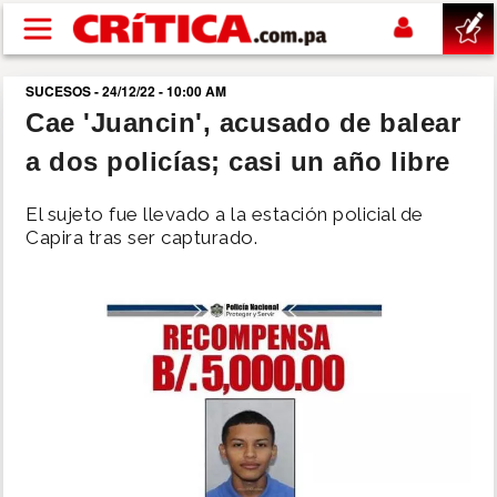
Pasar al contenido principal
SUCESOS - 24/12/22 - 10:00 AM
buscar
Cae 'Juancin', acusado de balear
a dos policías; casi un año libre
SUCESOS
El sujeto fue llevado a la estación policial de
NACIONAL
Capira tras ser capturado.
POLÍTICA
SHOW
DEPORTES
MUNDO