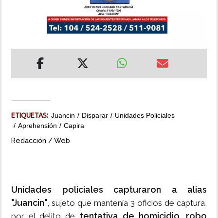
INSÓLITAS
MULTIMEDIA
IMPRESO
ETIQUETAS:
Juancin
Disparar
Unidades Policiales
Aprehensión
Capira
Redacción / Web
Unidades policiales capturaron a alias
"Juancin"
, sujeto que mantenía 3 oficios de captura,
tentativa de homicidio, robo
por el delito de