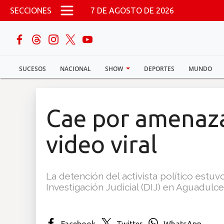
Pasar al contenido principal
SECCIONES
7 DE AGOSTO DE 2026
buscar
SUCESOS
NACIONAL
SHOW
DEPORTES
MUNDO
Sucesos
Nacional
Cae por amenaza
Política
video viral
Show
La detención del activista político estu
Deportes
Investigación Judicial (DIJ) en Aguadulce
Mundo
Facebook
Twitter
WhatsApp