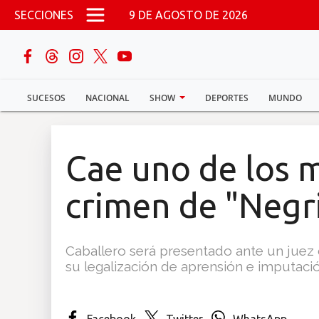
Pasar al contenido principal
SECCIONES
9 DE AGOSTO DE 2026
buscar
SUCESOS
NACIONAL
SHOW
DEPORTES
MUNDO
Sucesos
Nacional
Cae uno de los 
Política
crimen de "Negr
Show
Caballero será presentado ante un juez 
Deportes
su legalización de aprensión e imputaci
Mundo
Facebook
Twitter
WhatsApp