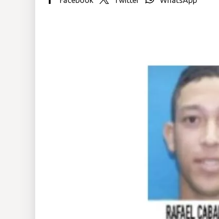
Insólitas
Multimedia
Impreso