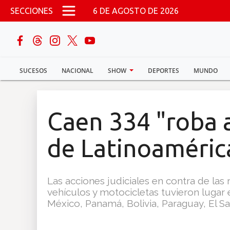
Pasar al contenido principal
SECCIONES
6 DE AGOSTO DE 2026
buscar
SUCESOS
NACIONAL
SHOW
DEPORTES
MUNDO
Sucesos
Nacional
Caen 334 "roba 
Política
de Latinoaméric
Show
Las acciones judiciales en contra de las
Deportes
vehículos y motocicletas tuvieron lugar 
México, Panamá, Bolivia, Paraguay, El Sa
Mundo