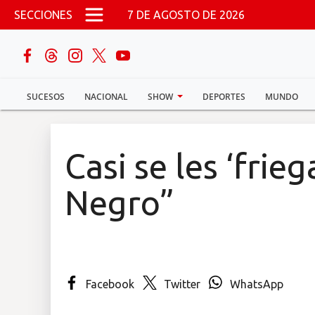
Pasar al contenido principal
SECCIONES
7 DE AGOSTO DE 2026
buscar
SUCESOS
NACIONAL
SHOW
DEPORTES
MUNDO
Sucesos
Nacional
Casi se les ‘frieg
Política
Negro”
Show
Deportes
Facebook
Twitter
WhatsApp
Mundo