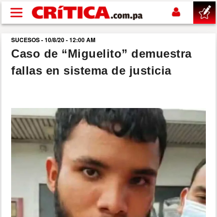
Pasar al contenido principal
SUCESOS - 10/8/20 - 12:00 AM
buscar
Caso de “Miguelito” demuestra
fallas en sistema de justicia
SUCESOS
NACIONAL
POLÍTICA
SHOW
DEPORTES
MUNDO