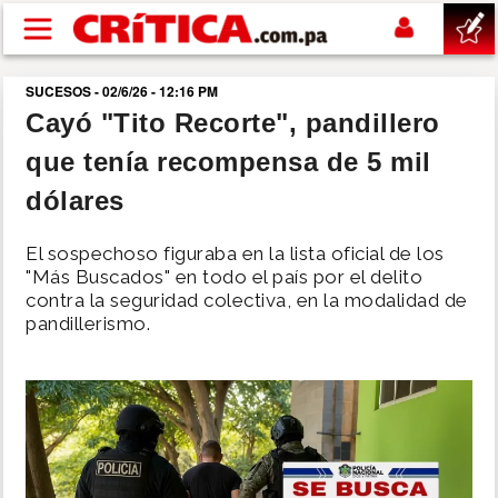
Pasar al contenido principal
SUCESOS - 02/6/26 - 12:16 PM
buscar
Cayó "Tito Recorte", pandillero
que tenía recompensa de 5 mil
SUCESOS
dólares
NACIONAL
El sospechoso figuraba en la lista oficial de los
"Más Buscados" en todo el país por el delito
POLÍTICA
contra la seguridad colectiva, en la modalidad de
pandillerismo.
SHOW
DEPORTES
MUNDO