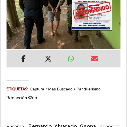
INSÓLITAS
MULTIMEDIA
IMPRESO
ETIQUETAS:
Captura
Más Buscado
Pandillerismo
Redacción Web
Bernardo Alvarado Gaona
Panamá-
, conocido