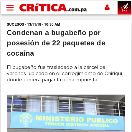
Pasar al contenido principal
SUCESOS - 13/11/18 - 10:30 AM
buscar
Condenan a bugabeño por
posesión de 22 paquetes de
SUCESOS
cocaína
NACIONAL
El bugabeño fue trasladado a la cárcel de
varones, ubicado en el corregimiento de Chiriquí,
POLÍTICA
donde deberá pagar la pena impuesta.
SHOW
DEPORTES
MUNDO