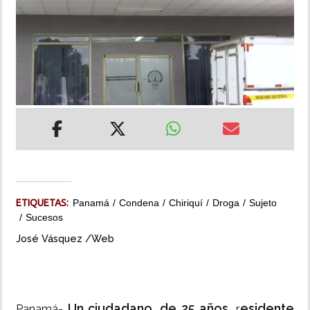
INSÓLITAS
MULTIMEDIA
IMPRESO
ETIQUETAS:
Panamá
Condena
Chiriquí
Droga
Sujeto
Sucesos
José Vásquez /Web
Un ciudadano, de 25 años
esidente
Panamá-
, r