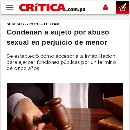
Pasar al contenido principal
SUCESOS - 29/11/18 - 11:30 AM
buscar
Condenan a sujeto por abuso
sexual en perjuicio de menor
SUCESOS
Se estableció como accesoria la inhabilitación
NACIONAL
para ejercer funciones públicas por un término
de cinco años.
POLÍTICA
SHOW
DEPORTES
MUNDO