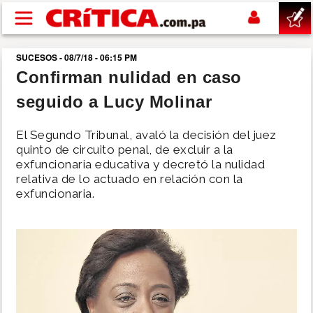
Pasar al contenido principal
SUCESOS - 08/7/18 - 06:15 PM
buscar
Confirman nulidad en caso
seguido a Lucy Molinar
SUCESOS
El Segundo Tribunal, avaló la decisión del juez
NACIONAL
quinto de circuito penal, de excluir a la
exfuncionaria educativa y decretó la nulidad
relativa de lo actuado en relación con la
POLÍTICA
exfuncionaria.
SHOW
DEPORTES
MUNDO